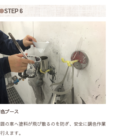
STEP 6
調色ブース
周囲の車へ塗料が飛び散るのを防ぎ、安全に調色作業
が行えます。